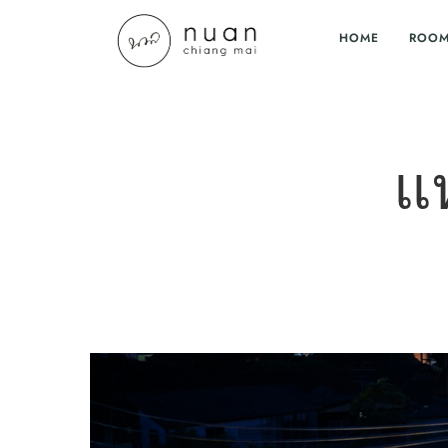
HOME
ROO
แห